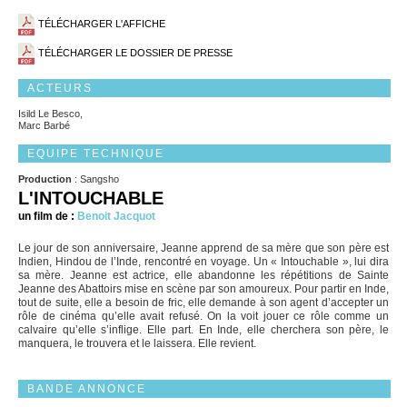
TÉLÉCHARGER L'AFFICHE
TÉLÉCHARGER LE DOSSIER DE PRESSE
ACTEURS
Isild Le Besco,
Marc Barbé
EQUIPE TECHNIQUE
Production
: Sangsho
L'INTOUCHABLE
un film de :
Benoit Jacquot
Le jour de son anniversaire, Jeanne apprend de sa mère que son père est
Indien, Hindou de l’Inde, rencontré en voyage. Un « Intouchable », lui dira
sa mère. Jeanne est actrice, elle abandonne les répétitions de Sainte
Jeanne des Abattoirs mise en scène par son amoureux. Pour partir en Inde,
tout de suite, elle a besoin de fric, elle demande à son agent d’accepter un
rôle de cinéma qu’elle avait refusé. On la voit jouer ce rôle comme un
calvaire qu’elle s’inflige. Elle part. En Inde, elle cherchera son père, le
manquera, le trouvera et le laissera. Elle revient.
BANDE ANNONCE