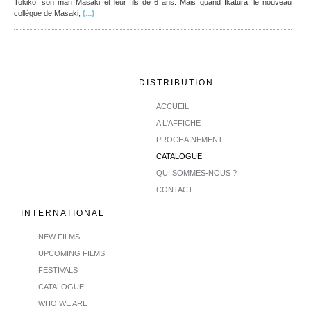
Tokiko, son mari Masaki et leur fils de 6 ans. Mais quand Ikatura, le nouveau
(...)
collègue de Masaki,
DISTRIBUTION
ACCUEIL
A L'AFFICHE
PROCHAINEMENT
CATALOGUE
QUI SOMMES-NOUS ?
CONTACT
INTERNATIONAL
NEW FILMS
UPCOMING FILMS
FESTIVALS
CATALOGUE
WHO WE ARE