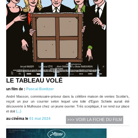
LE TABLEAU VOLÉ
un film de :
Pascal Bonitzer
André Masson, commissaire-priseur dans la célèbre maison de ventes Scottie’s,
reçoit un jour un courrier selon lequel une toile d’Egon Schiele aurait été
découverte à Mulhouse chez un jeune ouvrier. Très sceptique, il se rend sur place
(...)
et doit
au cinéma le
01 mai 2024
>>> VOIR LA FICHE DU FILM