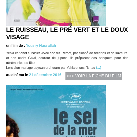
LE RUISSEAU, LE PRÉ VERT ET LE DOUX
VISAGE
un film de :
Yousry Nasrallah
Yehia est chef cuisinier. Avec son fils Refaat, passionné de recettes et de saveurs,
et son cadet Galal, coureur de jupons, ils préparent des banquets pour des
cérémonies de fête.
(...)
Lors d’un mariage paysan orchestré par Yehia et ses fils, au
au cinéma le
21 décembre 2016
>>> VOIR LA FICHE DU FILM