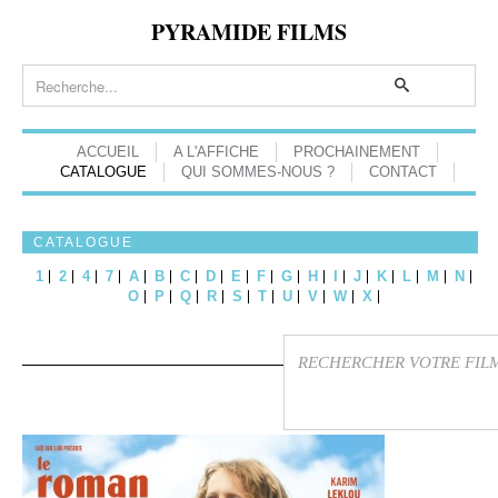
PYRAMIDE FILMS
ACCUEIL
A L'AFFICHE
PROCHAINEMENT
CATALOGUE
QUI SOMMES-NOUS ?
CONTACT
CATALOGUE
1
2
4
7
A
B
C
D
E
F
G
H
I
J
K
L
M
N
O
P
Q
R
S
T
U
V
W
X