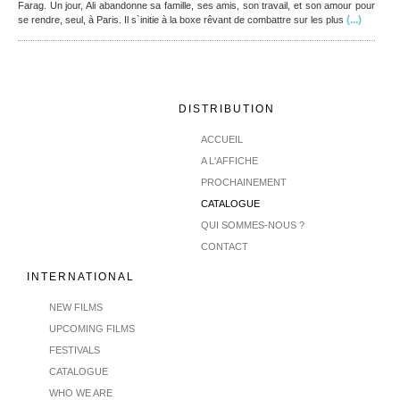
Farag. Un jour, Ali abandonne sa famille, ses amis, son travail, et son amour pour
(...)
se rendre, seul, à Paris. Il s`initie à la boxe rêvant de combattre sur les plus
DISTRIBUTION
ACCUEIL
A L'AFFICHE
PROCHAINEMENT
CATALOGUE
QUI SOMMES-NOUS ?
CONTACT
INTERNATIONAL
NEW FILMS
UPCOMING FILMS
FESTIVALS
CATALOGUE
WHO WE ARE