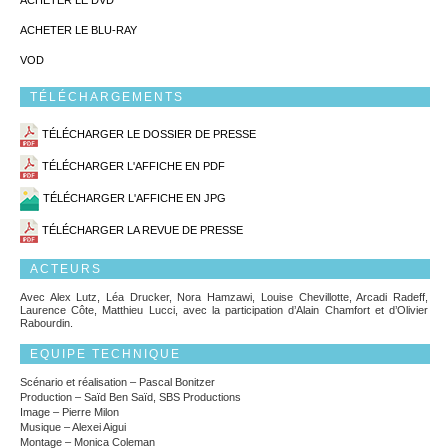
ACHETER LE DVD
ACHETER LE BLU-RAY
VOD
TÉLÉCHARGEMENTS
TÉLÉCHARGER LE DOSSIER DE PRESSE
TÉLÉCHARGER L'AFFICHE EN PDF
TÉLÉCHARGER L'AFFICHE EN JPG
TÉLÉCHARGER LA REVUE DE PRESSE
ACTEURS
Avec Alex Lutz, Léa Drucker, Nora Hamzawi, Louise Chevillotte, Arcadi Radeff,
Laurence Côte, Matthieu Lucci, avec la participation d’Alain Chamfort et d’Olivier
Rabourdin.
EQUIPE TECHNIQUE
Scénario et réalisation – Pascal Bonitzer
Production – Saïd Ben Saïd, SBS Productions
Image – Pierre Milon
Musique – Alexei Aigui
Montage – Monica Coleman