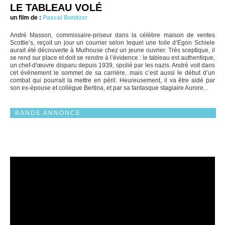
LE TABLEAU VOLÉ
un film de :
Pascal Bonitzer
André Masson, commissaire-priseur dans la célèbre maison de ventes
Scottie’s, reçoit un jour un courrier selon lequel une toile d’Egon Schiele
aurait été découverte à Mulhouse chez un jeune ouvrier. Très sceptique, il
se rend sur place et doit se rendre à l’évidence : le tableau est authentique,
un chef-d'œuvre disparu depuis 1939, spolié par les nazis. André voit dans
cet événement le sommet de sa carrière, mais c’est aussi le début d’un
combat qui pourrait la mettre en péril. Heureusement, il va être aidé par
son ex-épouse et collègue Bertina, et par sa fantasque stagiaire Aurore...
BANDE ANNONCE