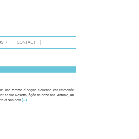
S ?
CONTACT
toir, une femme d`origine sicilienne est emmenée
uer sa fille Rosetta, âgée de onze ans. Antonio, un
(...)
ta et son petit