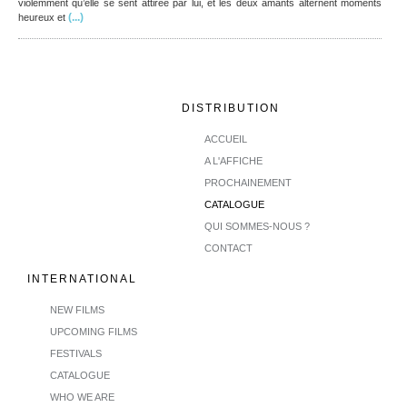
violemment qu’elle se sent attirée par lui, et les deux amants alternent moments
(...)
heureux et
DISTRIBUTION
ACCUEIL
A L'AFFICHE
PROCHAINEMENT
CATALOGUE
QUI SOMMES-NOUS ?
CONTACT
INTERNATIONAL
NEW FILMS
UPCOMING FILMS
FESTIVALS
CATALOGUE
WHO WE ARE