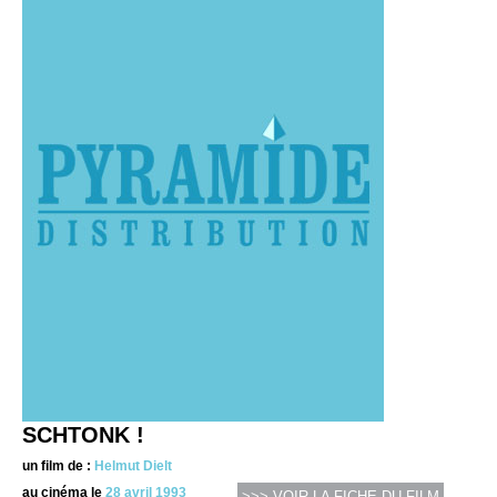
SCHTONK !
un film de :
Helmut Dielt
au cinéma le
28 avril 1993
>>> VOIR LA FICHE DU FILM