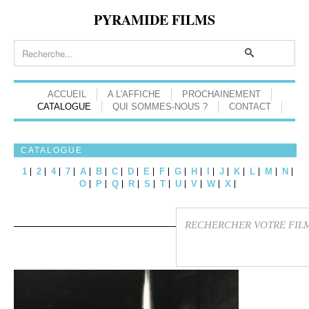
PYRAMIDE FILMS
ACCUEIL
A L'AFFICHE
PROCHAINEMENT
CATALOGUE
QUI SOMMES-NOUS ?
CONTACT
CATALOGUE
1
2
4
7
A
B
C
D
E
F
G
H
I
J
K
L
M
N
O
P
Q
R
S
T
U
V
W
X