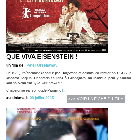
QUE VIVA EISENSTEIN !
un film de :
Peter Greenaway
En 1931, fraîchement éconduit par Hollywood et sommé de rentrer en URSS, le
cinéaste Sergueï Eisenstein se rend à Guanajuato, au Mexique, pour y tourner
son nouveau film,
Que Viva Mexico !
(...)
Chaperonné par son guide Palomino
au cinéma le
08 juillet 2015
>>> VOIR LA FICHE DU FILM