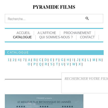
PYRAMIDE FILMS
ACCUEIL
A L'AFFICHE
PROCHAINEMENT
CATALOGUE
QUI SOMMES-NOUS ?
CONTACT
CATALOGUE
1
2
4
7
A
B
C
D
E
F
G
H
I
J
K
L
M
N
O
P
Q
R
S
T
U
V
W
X