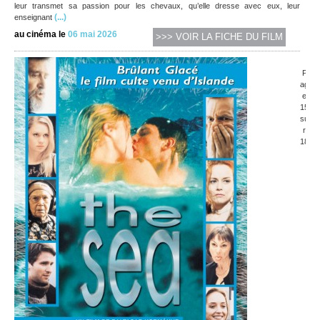
leur transmet sa passion pour les chevaux, qu’elle dresse avec eux, leur
(...)
enseignant
au cinéma le
06 mai 2026
>>> VOIR LA FICHE DU FILM
P
ag
e
15
su
r
18