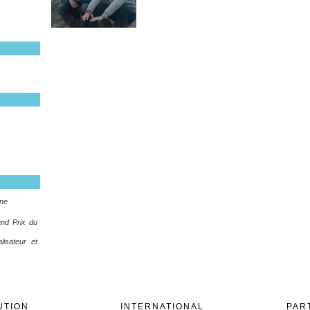
ène
nd Prix du
alisateur et
UTION
INTERNATIONAL
PAR