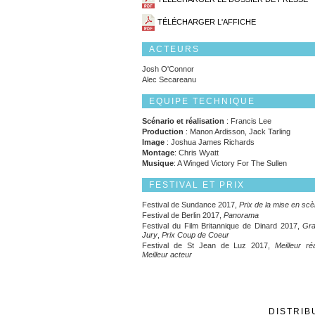
TÉLÉCHARGER L'AFFICHE
ACTEURS
Josh O'Connor
Alec Secareanu
EQUIPE TECHNIQUE
Scénario et réalisation
: Francis Lee
Production
: Manon Ardisson, Jack Tarling
Image
: Joshua James Richards
Montage
: Chris Wyatt
Musique
: A Winged Victory For The Sullen
FESTIVAL ET PRIX
Festival de Sundance 2017,
Prix de la mise en sc
Festival de Berlin 2017,
Panorama
Festival du Film Britannique de Dinard 2017,
Gra
Jury
,
Prix Coup de Coeur
Festival de St Jean de Luz 2017,
Meilleur ré
Meilleur acteur
DISTRIB