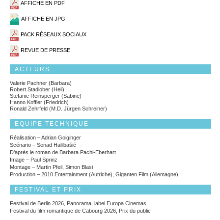
AFFICHE EN PDF
AFFICHE EN JPG
PACK RÉSEAUX SOCIAUX
REVUE DE PRESSE
ACTEURS
Valerie Pachner (Barbara)
Robert Stadlober (Heli)
Stefanie Reinsperger (Sabine)
Hanno Koffler (Friedrich)
Ronald Zehrfeld (M.D. Jürgen Schreiner)
EQUIPE TECHNIQUE
Réalisation – Adrian Goiginger
Scénario – Senad Halilbašić
D'après le roman de Barbara Pachl-Eberhart
Image – Paul Sprinz
Montage – Martin Pfeil, Simon Blasi
Production – 2010 Entertainment (Autriche), Giganten Film (Allemagne)
FESTIVAL ET PRIX
Festival de Berlin 2026, Panorama, label Europa Cinemas
Festival du film romantique de Cabourg 2026, Prix du public