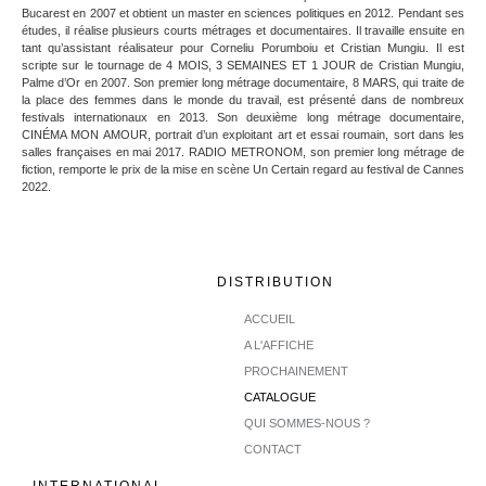
Bucarest en 2007 et obtient un master en sciences politiques en 2012. Pendant ses
études, il réalise plusieurs courts métrages et documentaires. Il travaille ensuite en
tant qu’assistant réalisateur pour Corneliu Porumboiu et Cristian Mungiu. Il est
scripte sur le tournage de 4 MOIS, 3 SEMAINES ET 1 JOUR de Cristian Mungiu,
Palme d’Or en 2007. Son premier long métrage documentaire, 8 MARS, qui traite de
la place des femmes dans le monde du travail, est présenté dans de nombreux
festivals internationaux en 2013. Son deuxième long métrage documentaire,
CINÉMA MON AMOUR, portrait d’un exploitant art et essai roumain, sort dans les
salles françaises en mai 2017. RADIO METRONOM, son premier long métrage de
fiction, remporte le prix de la mise en scène Un Certain regard au festival de Cannes
2022.
DISTRIBUTION
ACCUEIL
A L'AFFICHE
PROCHAINEMENT
CATALOGUE
QUI SOMMES-NOUS ?
CONTACT