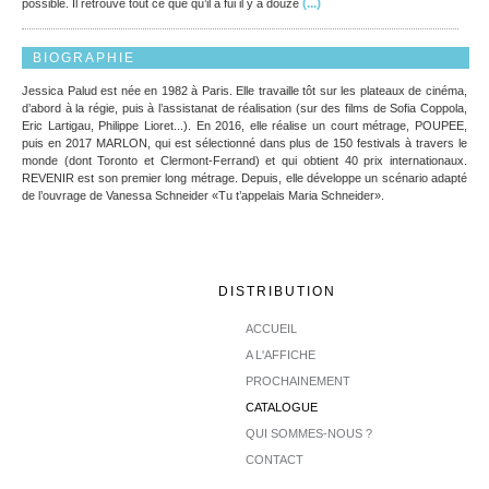
(...)
possible. Il retrouve tout ce que qu’il a fui il y a douze
BIOGRAPHIE
Jessica Palud est née en 1982 à Paris. Elle travaille tôt sur les plateaux de cinéma,
d’abord à la régie, puis à l’assistanat de réalisation (sur des films de Sofia Coppola,
Eric Lartigau, Philippe Lioret...). En 2016, elle réalise un court métrage, POUPEE,
puis en 2017 MARLON, qui est sélectionné dans plus de 150 festivals à travers le
monde (dont Toronto et Clermont-Ferrand) et qui obtient 40 prix internationaux.
REVENIR est son premier long métrage. Depuis, elle développe un scénario adapté
de l’ouvrage de Vanessa Schneider «Tu t’appelais Maria Schneider».
DISTRIBUTION
ACCUEIL
A L'AFFICHE
PROCHAINEMENT
CATALOGUE
QUI SOMMES-NOUS ?
CONTACT