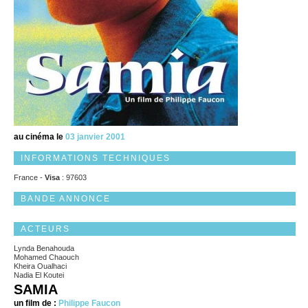
au cinéma le
03 janvier 2001
INFORMATIONS TECHNIQUES
France -
Visa
: 97603
BANDE ANNONCE
ACTEURS
Lynda Benahouda
Mohamed Chaouch
Kheira Oualhaci
Nadia El Koutei
SAMIA
un film de :
Philippe Faucon