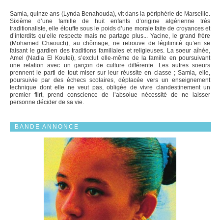
Samia, quinze ans (Lynda Benahouda), vit dans la périphérie de Marseille.
Sixième d’une famille de huit enfants d’origine algérienne très
traditionaliste, elle étouffe sous le poids d’une morale faite de croyances et
d’interdits qu’elle respecte mais ne partage plus... Yacine, le grand frère
(Mohamed Chaouch), au chômage, ne retrouve de légitimité qu’en se
faisant le gardien des traditions familiales et religieuses. La soeur aînée,
Amel (Nadia El Koutei), s’exclut elle-même de la famille en poursuivant
une relation avec un garçon de culture différente. Les autres soeurs
prennent le parti de tout miser sur leur réussite en classe ; Samia, elle,
poursuivie par des échecs scolaires, déplacée vers un enseignement
technique dont elle ne veut pas, obligée de vivre clandestinement un
premier flirt, prend conscience de l’absolue nécessité de ne laisser
personne décider de sa vie.
BANDE ANNONCE