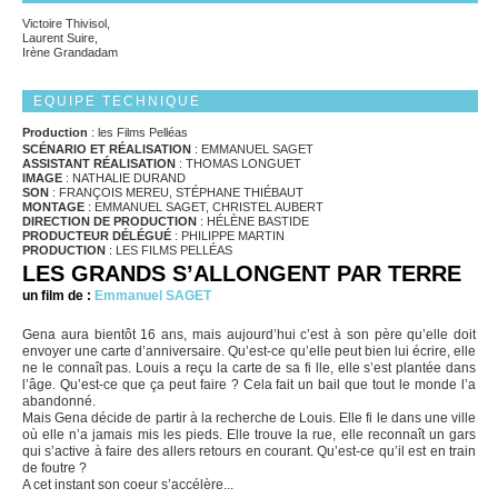
Victoire Thivisol,
Laurent Suire,
Irène Grandadam
EQUIPE TECHNIQUE
Production
: les Films Pelléas
SCÉNARIO ET RÉALISATION
: EMMANUEL SAGET
ASSISTANT RÉALISATION
: THOMAS LONGUET
IMAGE
: NATHALIE DURAND
SON
: FRANÇOIS MEREU, STÉPHANE THIÉBAUT
MONTAGE
: EMMANUEL SAGET, CHRISTEL AUBERT
DIRECTION DE PRODUCTION
: HÉLÈNE BASTIDE
PRODUCTEUR DÉLÉGUÉ
: PHILIPPE MARTIN
PRODUCTION
: LES FILMS PELLÉAS
LES GRANDS S’ALLONGENT PAR TERRE
un film de :
Emmanuel SAGET
Gena aura bientôt 16 ans, mais aujourd’hui c’est à son père qu’elle doit
envoyer une carte d’anniversaire. Qu’est-ce qu’elle peut bien lui écrire, elle
ne le connaît pas. Louis a reçu la carte de sa fi lle, elle s’est plantée dans
l’âge. Qu’est-ce que ça peut faire ? Cela fait un bail que tout le monde l’a
abandonné.
Mais Gena décide de partir à la recherche de Louis. Elle fi le dans une ville
où elle n’a jamais mis les pieds. Elle trouve la rue, elle reconnaît un gars
qui s’active à faire des allers retours en courant. Qu’est-ce qu’il est en train
de foutre ?
A cet instant son coeur s’accélère...