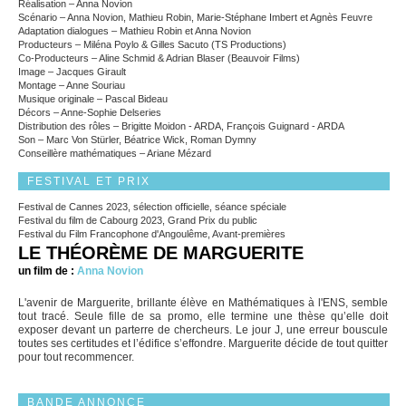
Réalisation – Anna Novion
Scénario – Anna Novion, Mathieu Robin, Marie-Stéphane Imbert et Agnès Feuvre
Adaptation dialogues – Mathieu Robin et Anna Novion
Producteurs – Miléna Poylo & Gilles Sacuto (TS Productions)
Co-Producteurs – Aline Schmid & Adrian Blaser (Beauvoir Films)
Image – Jacques Girault
Montage – Anne Souriau
Musique originale – Pascal Bideau
Décors – Anne-Sophie Delseries
Distribution des rôles – Brigitte Moidon - ARDA, François Guignard - ARDA
Son – Marc Von Stürler, Béatrice Wick, Roman Dymny
Conseillère mathématiques – Ariane Mézard
FESTIVAL ET PRIX
Festival de Cannes 2023, sélection officielle, séance spéciale
Festival du film de Cabourg 2023, Grand Prix du public
Festival du Film Francophone d'Angoulême, Avant-premières
LE THÉORÈME DE MARGUERITE
un film de :
Anna Novion
L'avenir de Marguerite, brillante élève en Mathématiques à l'ENS, semble
tout tracé. Seule fille de sa promo, elle termine une thèse qu’elle doit
exposer devant un parterre de chercheurs. Le jour J, une erreur bouscule
toutes ses certitudes et l’édifice s’effondre. Marguerite décide de tout quitter
pour tout recommencer.
BANDE ANNONCE