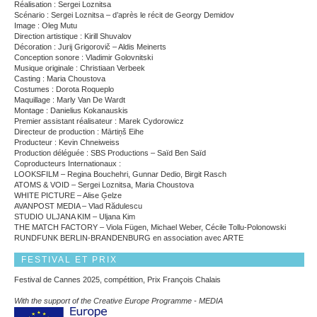
Réalisation : Sergei Loznitsa
Scénario : Sergei Loznitsa – d’après le récit de Georgy Demidov
Image : Oleg Mutu
Direction artistique : Kirill Shuvalov
Décoration : Jurij Grigorovič – Aldis Meinerts
Conception sonore : Vladimir Golovnitski
Musique originale : Christiaan Verbeek
Casting : Maria Choustova
Costumes : Dorota Roqueplo
Maquillage : Marly Van De Wardt
Montage : Danielius Kokanauskis
Premier assistant réalisateur : Marek Cydorowicz
Directeur de production : Mārtiņš Eihe
Producteur : Kevin Chneiweiss
Production déléguée : SBS Productions – Saïd Ben Saïd
Coproducteurs Internationaux :
LOOKSFILM – Regina Bouchehri, Gunnar Dedio, Birgit Rasch
ATOMS & VOID – Sergei Loznitsa, Maria Choustova
WHITE PICTURE – Alise Ģelze
AVANPOST MEDIA – Vlad Rădulescu
STUDIO ULJANA KIM – Uljana Kim
THE MATCH FACTORY – Viola Fügen, Michael Weber, Cécile Tollu-Polonowski
RUNDFUNK BERLIN-BRANDENBURG en association avec ARTE
FESTIVAL ET PRIX
Festival de Cannes 2025, compétition, Prix François Chalais
With the support of the Creative Europe Programme - MEDIA