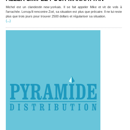
Michel est un clandestin new-yorkais. Il se fait appeler Mike et vit de vols à
l'arrachée. Lorsqu'il rencontre Zoé, sa situation est plus que précaire. Il ne lui reste
plus que trois jours pour trouver 2500 dollars et régulariser sa situation.
(...)