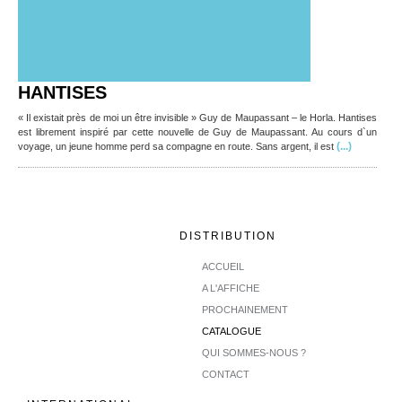
HANTISES
« Il existait près de moi un être invisible » Guy de Maupassant – le Horla. Hantises
est librement inspiré par cette nouvelle de Guy de Maupassant. Au cours d`un
(...)
voyage, un jeune homme perd sa compagne en route. Sans argent, il est
DISTRIBUTION
ACCUEIL
A L'AFFICHE
PROCHAINEMENT
CATALOGUE
QUI SOMMES-NOUS ?
CONTACT