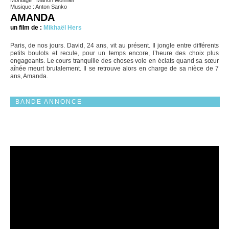
Montage : Marion Monnier
Musique : Anton Sanko
AMANDA
un film de :
Mikhaël Hers
Paris, de nos jours. David, 24 ans, vit au présent. Il jongle entre différents
petits boulots et recule, pour un temps encore, l’heure des choix plus
engageants. Le cours tranquille des choses vole en éclats quand sa sœur
aînée meurt brutalement. Il se retrouve alors en charge de sa nièce de 7
ans, Amanda.
BANDE ANNONCE