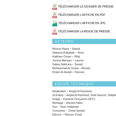
TÉLÉCHARGER LE DOSSIER DE PRESSE
TÉLÉCHARGER L'AFFICHE EN PDF
TÉLÉCHARGER L'AFFICHE EN JPG
TÉLÉCHARGER LA REVUE DE PRESSE
ACTEURS
Mouna Hawa – Nawal
Seleena Rababah – Nora
Haitham Omari – Rifqi
Yumna Marwan – Lauren
Salwa Nakkara – Souad
Mohammad Al Jizawi – Ahmad
Eslam Al-Awadi – Hassan
EQUIPE TECHNIQUE
Réalisation – Amjad Al Rasheed
Scénario – Amjad Al Rasheed, Rula Nasser, Delphi
Image – Kanamé Onoyama (AFC)
Montage – Ahmed Hafez
Son – Nour Halawani
Costumes – Zeina Soufan
Décors – Nasser Zoubi