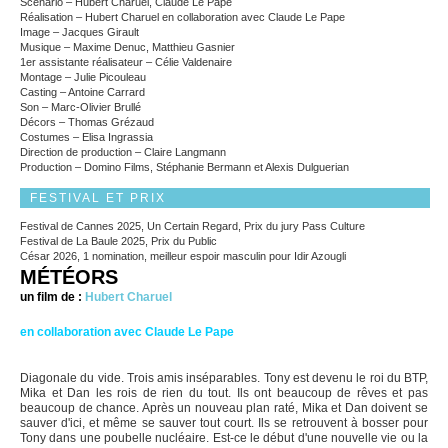
Scénario – Hubert Charuel, Claude Le Pape
Réalisation – Hubert Charuel en collaboration avec Claude Le Pape
Image – Jacques Girault
Musique – Maxime Denuc, Matthieu Gasnier
1er assistante réalisateur – Célie Valdenaire
Montage – Julie Picouleau
Casting – Antoine Carrard
Son – Marc-Olivier Brullé
Décors – Thomas Grézaud
Costumes – Elisa Ingrassia
Direction de production – Claire Langmann
Production – Domino Films, Stéphanie Bermann et Alexis Dulguerian
FESTIVAL ET PRIX
Festival de Cannes 2025, Un Certain Regard, Prix du jury Pass Culture
Festival de La Baule 2025, Prix du Public
César 2026, 1 nomination, meilleur espoir masculin pour Idir Azougli
MÉTÉORS
un film de :
Hubert Charuel
en collaboration avec Claude Le Pape
Diagonale du vide. Trois amis inséparables. Tony est devenu le roi du BTP,
Mika et Dan les rois de rien du tout. Ils ont beaucoup de rêves et pas
beaucoup de chance. Après un nouveau plan raté, Mika et Dan doivent se
sauver d'ici, et même se sauver tout court. Ils se retrouvent à bosser pour
Tony dans une poubelle nucléaire. Est-ce le début d'une nouvelle vie ou la