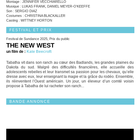
Montage : JENNIFER VECCHIARELLO
Musique : LUKAS FRANK, DANIEL MEYER-O’KEEFFE
Son : SERGIO DIAZ
Costumes : CHRISTINA BLACKALLER
Casting : WITTNEY HORTON
FESTIVAL ET PRIX
Festival de Sundance 2025, Prix du public
THE NEW WEST
un film de :
Kate Beecroft
Tabatha vit dans son ranch au cœur des Badlands, les grandes plaines du
Dakota du sud. Malgré des difficultés financières, elle accueille des
adolescents rebelles et leur transmet sa passion pour les chevaux, qu’elle
dresse avec eux, leur enseignant la magie et la grâce du rodéo. Ensemble,
ils réinventent l’Ouest américain. Un jour, un éleveur d’un comté voisin
propose à Tabatha de lui racheter son ranch...
BANDE ANNONCE