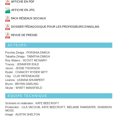
AFFICHE EN PDF
AFFICHE EN JPG
PACK RÉSEAUX SOCIAUX
DOSSIER PÉDAGOGIQUE POUR LES PROFESSEURS D'ANGLAIS
REVUE DE PRESSE
ACTEURS
Porshia Zimiga : PORSHIA ZIMIGA
Tabatha Zimiga : TABATHA ZIMIGA
Roy Waters : SCOOT MCNAIRY
Tracey : JENNIFER EHLE
Jesse : JESSE THORSON
Ryder : CHANCEY RYDER WITT
Clay : CLAY PATENEAUDE
Leanna : LEANNA SHUMPERT
Brynn : BRYNN DARLING
Skylar : WYATT MANSFIELD
EQUIPE TECHNIQUE
Scénario et réalisation : KATE BEECROFT
Production : LILA YACOUB, KATE BEECROFT, MELANIE RAMSAYER, SHANNON
MOSS
Image : AUSTIN SHELTON