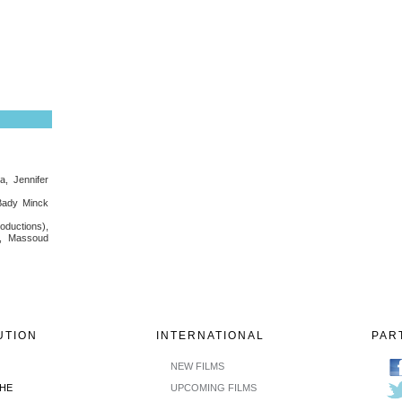
, Jennifer
Bady Minck
uctions),
, Massoud
UTION
INTERNATIONAL
PAR
NEW FILMS
CHE
UPCOMING FILMS