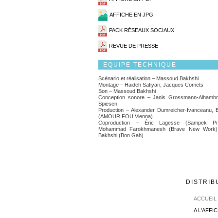
AFFICHE EN JPG
PACK RÉSEAUX SOCIAUX
REVUE DE PRESSE
EQUIPE TECHNIQUE
Scénario et réalisation – Massoud Bakhshi
Montage – Haideh Safiyari, Jacques Comets
Son – Massoud Bakhshi
Conception sonore – Janis Grossmann-Alhambra
Spiesen
Production – Alexander Dumreicher-Ivanceanu, 
(AMOUR FOU Vienna)
Coproduction – Éric Lagesse (Sampek Prod
Mohammad Farokhmanesh (Brave New Work)
Bakhshi (Bon Gah)
DISTRIB
ACCUEIL
A L'AFFI