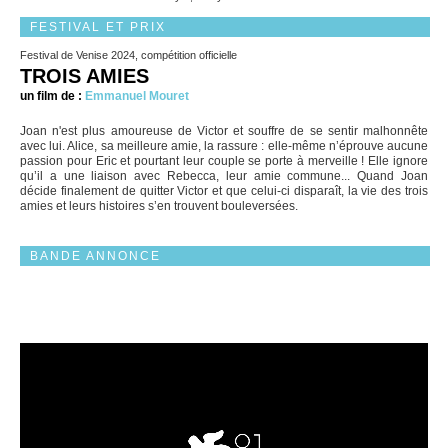
FESTIVAL ET PRIX
Festival de Venise 2024, compétition officielle
TROIS AMIES
un film de :
Emmanuel Mouret
Joan n'est plus amoureuse de Victor et souffre de se sentir malhonnête
avec lui. Alice, sa meilleure amie, la rassure : elle-même n’éprouve aucune
passion pour Eric et pourtant leur couple se porte à merveille ! Elle ignore
qu’il a une liaison avec Rebecca, leur amie commune... Quand Joan
décide finalement de quitter Victor et que celui-ci disparaît, la vie des trois
amies et leurs histoires s’en trouvent bouleversées.
BANDE ANNONCE