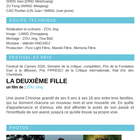
SHEN Jiani (DING Meishuang)
ZU Feng (WANG Weiqiang)
CAO Ruofan (LIN Juan / WANG Juan jeune)
EQUIPE TECHNIQUE
Réalisation et scénario - ZOU Jing
Image - LIANG Zhongqiang
Montage - ZOU Jing, Tina BAZ
Musique - Valentin HADJADJ
Production - Pure Light Films, Maneki Films, Memoria Films
FESTIVAL ET PRIX
Festival de Cannes 2026, Semaine de la critique, compétition, Prix de la Fondation
Gan à la diffusion, Prix FIPRESCI de la Critique internationale, Rail d’or des
Cheminots
LA DEUXIÈME FILLE
un film de :
ZOU Jing
Une jeune Chinoise grandit de ses 6 ans à ses 18 ans entre trois familles,
qui lui donnent chacune un nouveau nom et une nouvelle vie. En quête
d'appartenance et d'amour, elle doit affronter le poids de son passé et
l'incertitude de son avenir, jusqu'à ce qu'elle trouve sa propre voie.
PHOTOS