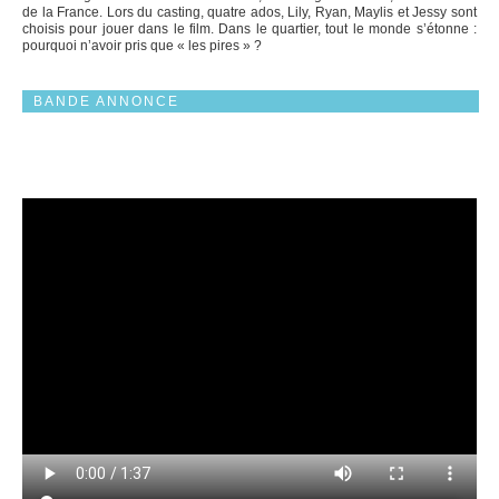
de la France. Lors du casting, quatre ados, Lily, Ryan, Maylis et Jessy sont
choisis pour jouer dans le film. Dans le quartier, tout le monde s’étonne :
pourquoi n’avoir pris que « les pires » ?
BANDE ANNONCE