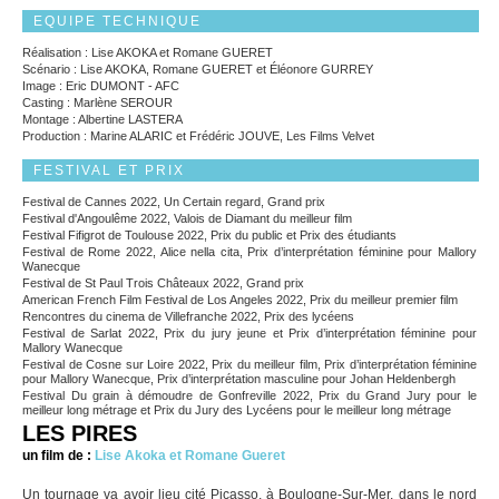
EQUIPE TECHNIQUE
Réalisation : Lise AKOKA et Romane GUERET
Scénario : Lise AKOKA, Romane GUERET et Éléonore GURREY
Image : Eric DUMONT - AFC
Casting : Marlène SEROUR
Montage : Albertine LASTERA
Production : Marine ALARIC et Frédéric JOUVE, Les Films Velvet
FESTIVAL ET PRIX
Festival de Cannes 2022, Un Certain regard, Grand prix
Festival d'Angoulême 2022, Valois de Diamant du meilleur film
Festival Fifigrot de Toulouse 2022, Prix du public et Prix des étudiants
Festival de Rome 2022, Alice nella cita, Prix d’interprétation féminine pour Mallory
Wanecque
Festival de St Paul Trois Châteaux 2022, Grand prix
American French Film Festival de Los Angeles 2022, Prix du meilleur premier film
Rencontres du cinema de Villefranche 2022, Prix des lycéens
Festival de Sarlat 2022, Prix du jury jeune et Prix d’interprétation féminine pour
Mallory Wanecque
Festival de Cosne sur Loire 2022, Prix du meilleur film, Prix d’interprétation féminine
pour Mallory Wanecque, Prix d’interprétation masculine pour Johan Heldenbergh
Festival Du grain à démoudre de Gonfreville 2022, Prix du Grand Jury pour le
meilleur long métrage et Prix du Jury des Lycéens pour le meilleur long métrage
LES PIRES
un film de :
Lise Akoka et Romane Gueret
Un tournage va avoir lieu cité Picasso, à Boulogne-Sur-Mer, dans le nord