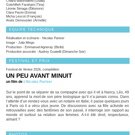
Chiara Mastroianni (Giulia)
Golshifteh Farahani (Tina)
Léonie Simaga (Éléonore)
Clara Pacini (Emma)
Micha Lescot (François)
Anaïs Demoustier (Armelle)
EQUIPE TECHNIQUE
Réalisation et scénario - Nicolas Pariser
Image - Julia Mingo
Production - Emmanuel Agneray (Bizibi)
Production associée - Audrey Guatelli (Dimanche Soir)
FESTIVAL ET PRIX
Festival de Venise 2026, compétition
UN PEU AVANT MINUIT
un film de :
Nicolas Pariser
Sur le point de se séparer de sa compagne avec qui il vit à Nancy, Léo, 49
ans, apprend la mort de son père biologique qu’il n’a jamais connu. Dans
l’attente d’un rendez-vous avec un notaire en Italie, il passe quelques jours
à Paris où il a vécu plus jeune. De discussions avec sa fille activiste en
retrouvailles avec des fantômes de son passé, il interroge son rapport au
monde et surtout sa relation aux femmes. A-t-il été droit, respectueux,
aimant ?
PHOTOS