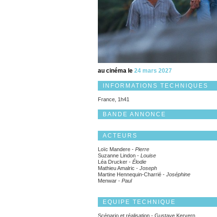
au cinéma le
24 mars 2027
INFORMATIONS TECHNIQUES
France, 1h41
BANDE ANNONCE
ACTEURS
Loïc Mandere -
Pierre
Suzanne Lindon -
Louise
Léa Drucker -
Élodie
Mathieu Amalric -
Joseph
Martine Hennequin-Charrié -
Joséphine
Menwar -
Paul
EQUIPE TECHNIQUE
Scénario et réalisation - Gustave Kervern