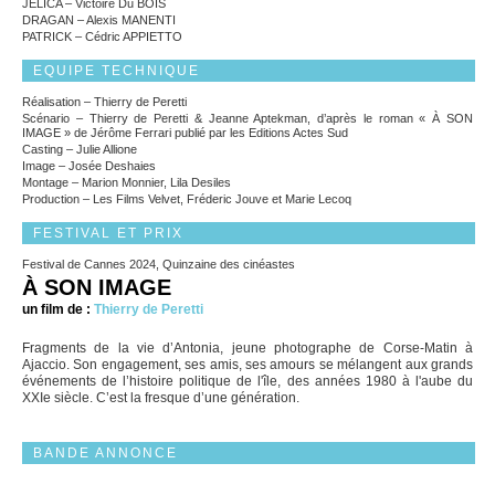
JELICA – Victoire Du BOIS
DRAGAN – Alexis MANENTI
PATRICK – Cédric APPIETTO
EQUIPE TECHNIQUE
Réalisation – Thierry de Peretti
Scénario – Thierry de Peretti & Jeanne Aptekman, d’après le roman « À SON
IMAGE » de Jérôme Ferrari publié par les Editions Actes Sud
Casting – Julie Allione
Image – Josée Deshaies
Montage – Marion Monnier, Lila Desiles
Production – Les Films Velvet, Fréderic Jouve et Marie Lecoq
FESTIVAL ET PRIX
Festival de Cannes 2024, Quinzaine des cinéastes
À SON IMAGE
un film de :
Thierry de Peretti
Fragments de la vie d’Antonia, jeune photographe de Corse-Matin à
Ajaccio. Son engagement, ses amis, ses amours se mélangent aux grands
événements de l’histoire politique de l'île, des années 1980 à l'aube du
XXIe siècle. C’est la fresque d’une génération.
BANDE ANNONCE