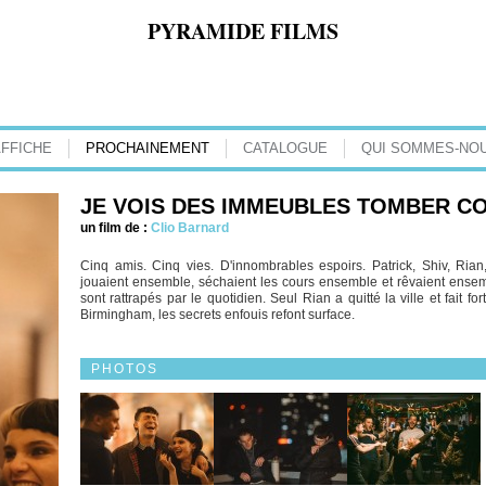
PYRAMIDE FILMS
AFFICHE
PROCHAINEMENT
CATALOGUE
QUI SOMMES-NOU
JE VOIS DES IMMEUBLES TOMBER C
un film de :
Clio Barnard
Cinq amis. Cinq vies. D'innombrables espoirs. Patrick, Shiv, Rian
jouaient ensemble, séchaient les cours ensemble et rêvaient ensemble
sont rattrapés par le quotidien. Seul Rian a quitté la ville et fait fo
Birmingham, les secrets enfouis refont surface.
PHOTOS