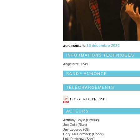
au cinéma le
16 décembre 2026
INFORMATIONS TECHNIQUES
Angleterre, 1h49
BANDE ANNONCE
TÉLÉCHARGEMENTS
DOSSIER DE PRESSE
ACTEURS
Anthony Boyle (Patrick)
Joe Cole (Rian)
Jay Lycurgo (Oli)
Daryl McCormack (Conor)
Lola Petticrew (Shiv)