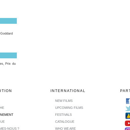
n Goddard
es, Prix du
UTION
INTERNATIONAL
PAR
NEW FILMS
CHE
UPCOMING FILMS
INEMENT
FESTIVALS
GUE
CATALOGUE
MES-NOUS ?
WHO WE ARE