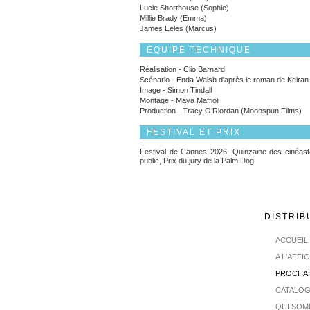
Lucie Shorthouse (Sophie)
Millie Brady (Emma)
James Eeles (Marcus)
EQUIPE TECHNIQUE
Réalisation - Clio Barnard
Scénario - Enda Walsh d'après le roman de Keira
Image - Simon Tindall
Montage - Maya Maffioli
Production - Tracy O’Riordan (Moonspun Films)
FESTIVAL ET PRIX
Festival de Cannes 2026, Quinzaine des cinéast
public, Prix du jury de la Palm Dog
DISTRIB
ACCUEIL
A L'AFFI
PROCHA
CATALO
QUI SOM