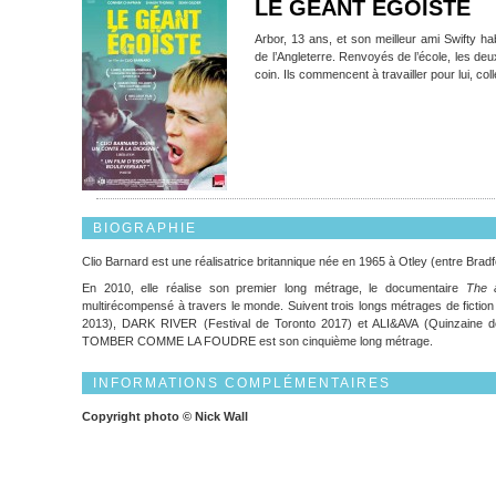
LE GÉANT EGOÏSTE
Arbor, 13 ans, et son meilleur ami Swifty ha
de l’Angleterre. Renvoyés de l’école, les deu
coin. Ils commencent à travailler pour lui, col
BIOGRAPHIE
Clio Barnard est une réalisatrice britannique née en 1965 à Otley (entre Bradf
En 2010, elle réalise son premier long métrage, le documentaire
The 
multirécompensé à travers le monde. Suivent trois longs métrages de fic
2013), DARK RIVER (Festival de Toronto 2017) et ALI&AVA (Quinzain
TOMBER COMME LA FOUDRE est son cinquième long métrage.
INFORMATIONS COMPLÉMENTAIRES
Copyright photo © Nick Wall