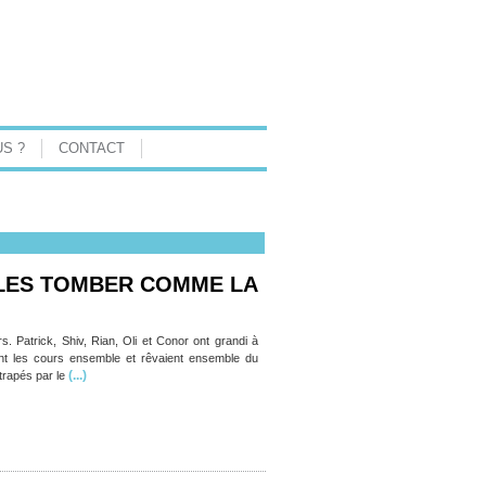
S ?
CONTACT
BLES TOMBER COMME LA
s. Patrick, Shiv, Rian, Oli et Conor ont grandi à
ent les cours ensemble et rêvaient ensemble du
(...)
ttrapés par le