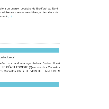
bitent un quartier populaire de Bradford, au Nord
x adolescents rencontrent Kitten, un ferrailleur du
(...)
lectant
ord et Leeds).
arbor
, sur la dramaturge Andrea Dunbar. Il est
tion : LE GÉANT ÉGOISTE (Quinzaine des Cinéastes
e des Cinéastes 2021). JE VOIS DES IMMEUBLES