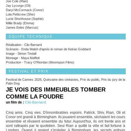
Joe Cole (Rian)
Jay Lycurgo (Oli)
Daryl McCormack (Conor)
Lola Petticrew (Shiv)
Lucie Shorthouse (Sophie)
Millie Brady (Emma)
James Eeles (Marcus)
EQUIPE TECHNIQUE
Réalisation - Clio Barnard
Scénario - Enda Walsh d'après le roman de Keiran Goddard
Image - Simon Tindall
Montage - Maya Maffioli
Production - Tracy O’Riordan (Moonspun Films)
FESTIVAL ET PRIX
Festival de Cannes 2026, Quinzaine des cinéastes, Prix du public, Prix du jury de la
Palm Dog
JE VOIS DES IMMEUBLES TOMBER
COMME LA FOUDRE
un film de :
Clio Barnard
Cinq amis. Cinq vies. D'innombrables espoirs. Patrick, Shiv, Rian, Oli et
Conor ont grandi à Birmingham. Ils jouaient ensemble, séchaient les cours
ensemble et rêvaient ensemble du futur. Aujourd'hui, ils ont trente ans et
sont rattrapés par le quotidien. Seul Rian a quitté la ville et fait fortune à
Londres. Quand il revient s’installer à Birmingham, les secrets enfouis