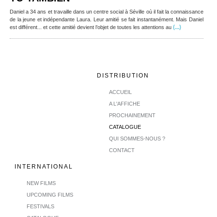
Daniel a 34 ans et travaille dans un centre social à Séville où il fait la connaissance
de la jeune et indépendante Laura. Leur amitié se fait instantanément. Mais Daniel
(...)
est différent... et cette amitié devient l’objet de toutes les attentions au
DISTRIBUTION
ACCUEIL
A L'AFFICHE
PROCHAINEMENT
CATALOGUE
QUI SOMMES-NOUS ?
CONTACT
INTERNATIONAL
NEW FILMS
UPCOMING FILMS
FESTIVALS