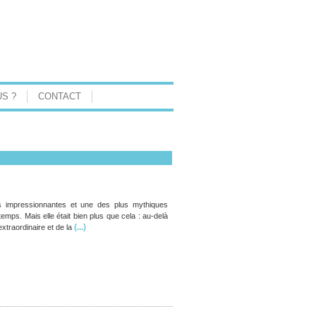
S ?
CONTACT
lus impressionnantes et une des plus mythiques
emps. Mais elle était bien plus que cela : au-delà
(...)
xtraordinaire et de la