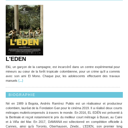
L'EDEN
Eliú, un garçon de la campagne, est incarcéré́ dans un centre expérimental pour
mineurs au cœur de la forêt tropicale colombienne, pour un crime qu’il a commis
avec son ami El Mono. Chaque jour, les adolescents effectuent des travaux
(...)
manuels
BIOGRAPHIE
Né en 1989 à Bogota, Andrés Ramírez Pulido est un réalisateur et producteur
colombien, lauréat de la Fondation Gan pour le cinéma 2019. Il a réalisé deux courts
métrages multirécompensés à travers le monde. En 2016, EL EDÉN est présenté à
la Berlinale et reçoit notamment le prix du meilleur court métrage à Busan, au Caire
et à Viña del Mar. En 2017, DAMIANA est sélectionné en compétition officielle à
Cannes, ainsi qu’à Toronto, Oberhausen, Zinebi... L’EDEN, son premier long