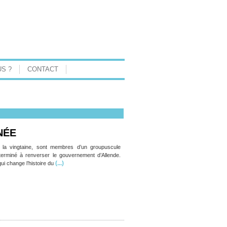
S ?
CONTACT
NÉE
, la vingtaine, sont membres d’un groupuscule
terminé à renverser le gouvernement d’Allende.
(...)
ui change l’histoire du