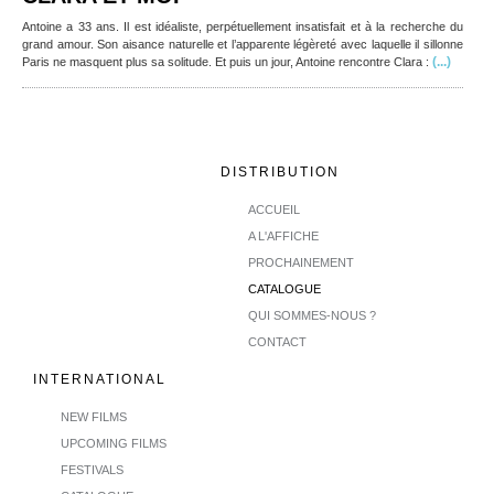
Antoine a 33 ans. Il est idéaliste, perpétuellement insatisfait et à la recherche du
grand amour. Son aisance naturelle et l’apparente légèreté avec laquelle il sillonne
(...)
Paris ne masquent plus sa solitude. Et puis un jour, Antoine rencontre Clara :
DISTRIBUTION
ACCUEIL
A L'AFFICHE
PROCHAINEMENT
CATALOGUE
QUI SOMMES-NOUS ?
CONTACT
INTERNATIONAL
NEW FILMS
UPCOMING FILMS
FESTIVALS