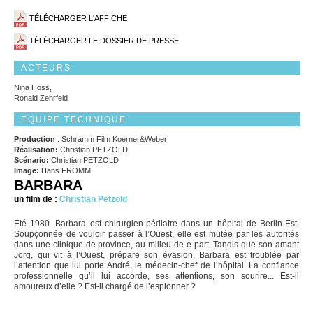
TÉLÉCHARGER L'AFFICHE
TÉLÉCHARGER LE DOSSIER DE PRESSE
ACTEURS
Nina Hoss,
Ronald Zehrfeld
EQUIPE TECHNIQUE
Production
: Schramm Film Koerner&Weber
Réalisation:
Christian PETZOLD
Scénario:
Christian PETZOLD
Image:
Hans FROMM
BARBARA
un film de :
Christian Petzold
Eté 1980. Barbara est chirurgien-pédiatre dans un hôpital de Berlin-Est.
Soupçonnée de vouloir passer à l’Ouest, elle est mutée par les autorités
dans une clinique de province, au milieu de e part. Tandis que son amant
Jörg, qui vit à l’Ouest, prépare son évasion, Barbara est troublée par
l’attention que lui porte André, le médecin-chef de l’hôpital. La confiance
professionnelle qu’il lui accorde, ses attentions, son sourire... Est-il
amoureux d’elle ? Est-il chargé de l’espionner ?