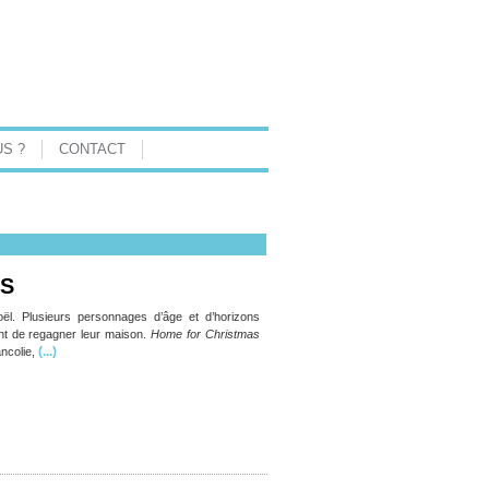
S ?
CONTACT
AS
oël. Plusieurs personnages d’âge et d’horizons
ient de regagner leur maison.
Home for Christmas
(...)
ncolie,