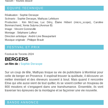
Yassim - Younès Boucif
EQUIPE TECHNIQUE
Réalisation : Sophie Deraspe
Scénario : Sophie Deraspe, Mathyas Lefebure
Production : Kim McCraw, Luc Déry, Élaine Hébert (micro_scope), Caroline
Bonmarchand, Xenia Sulyma (Avenue B)
Image : Vincent Gonneville
Montage : Stéphane Lafleur
Direction artistique : André-Line Beauparlant
Musique originale : Philippe Brault
FESTIVAL ET PRIX
Festival de Toronto 2024
BERGERS
un film de :
Sophie Deraspe
Sur un coup de tête, Mathyas troque sa vie de publicitaire à Montréal pour
celle de berger en Provence. Il espérait trouver la quiétude, il découvre un
métier éreintant et des éleveurs souvent à bout. Mais quand il rencontre
Elise qui elle aussi vient de tout quitter, ils se voient confier un troupeau de
800 moutons et s’engagent dans une transhumance. Ensemble, ils vont
traverser les épreuves de la montagne et se façonner une vie nouvelle.
BANDE ANNONCE