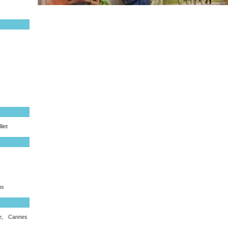
liet
ms
le, Cannes