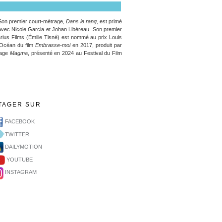
. Son premier court-métrage,
Dans le rang
, est primé
vec Nicole Garcia et Johan Libéreau. Son premier
arius Films (Émilie Tisné) est nommé au prix Louis
c Océan du film
Embrasse-moi
en 2017, produit par
rage
Magma
, présenté en 2024 au Festival du Film
TAGER SUR
FACEBOOK
TWITTER
DAILYMOTION
YOUTUBE
INSTAGRAM