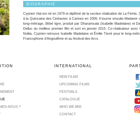
BIOGRAPHIE
Cyprien Vial est né en 1979 et diplômé de la section réalisation de La Fémis
à la Quinzaine des Cinéastes à Cannes en 2006. Il tourne ensuite
Madame
a
long-métrage,
Bébé tigre
, produit par Dharamsala (Isabelle Madelaine) et D
Delluc du meilleur premier film et sort en janvier 2015. Co-réalisateur ave
Nolita, Cyprien retrouve Isabelle Madelaine et Émilie Tisné pour le long-mét
Francophone d’Angoulême et au festival des Arcs.
UTION
INTERNATIONAL
PAR
NEW FILMS
CHE
UPCOMING FILMS
INEMENT
FESTIVALS
GUE
CATALOGUE
MES-NOUS ?
WHO WE ARE
T
CONTACT