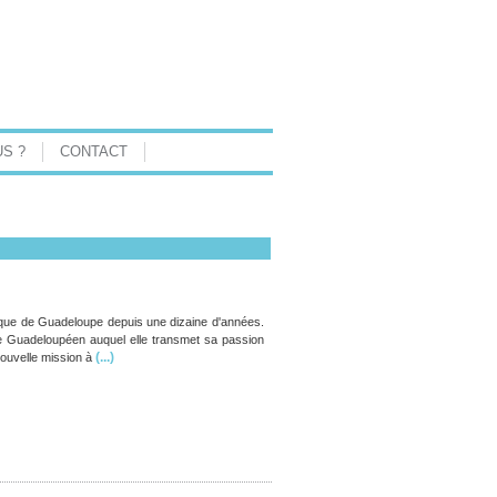
S ?
CONTACT
ogique de Guadeloupe depuis une dizaine d'années.
e Guadeloupéen auquel elle transmet sa passion
(...)
nouvelle mission à