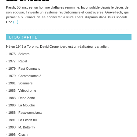
Karsh, 50 ans, est un homme d’affaires renommé. Inconsolable depuis le décès de
son épouse, il invente un système révolutionnaire et controversé, GraveTech, qui
permet aux vivants de se connecter à leurs chers disparus dans leurs linceuls.
(...)
Une
BIOGRAPHIE
Né en 1943 à Toronto, David Cronenberg est un réalisateur canadien.
· 1975 : Shivers
· 1977 : Rabid
· 1979 : Fast Company
· 1979 : Chromosome 3
· 1981 : Scanners
· 1983 : Vidéodrome
· 1983 : Dead Zone
· 1986 : La Mouche
· 1988 : Faux-semblants
· 1991 : Le Festin nu
· 1993 : M. Butterfly
· 1996 : Crash