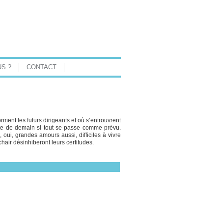
S ?
CONTACT
ent les futurs dirigeants et où s’entrouvrent
élite de demain si tout se passe comme prévu.
oui, grandes amours aussi, difficiles à vivre
 chair désinhiberont leurs certitudes.