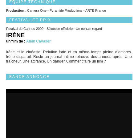
EQUIPE TECHNIQUE
Production
: Camera One - Pyramide Productions - ARTE France
FESTIVAL ET PRIX
Festival de Cannes 2009 - Sélection officielle - Un certain regard
IRÈNE
un film de :
Alain Cavalier
Irène et le cinéaste. Relation forte et en même temps pleine d’ombres.
Irène disparaît. Reste un journal intime retrouvé des années après. Une
fraîcheur. Une attirance. Un danger. Comment faire un film ?
BANDE ANNONCE