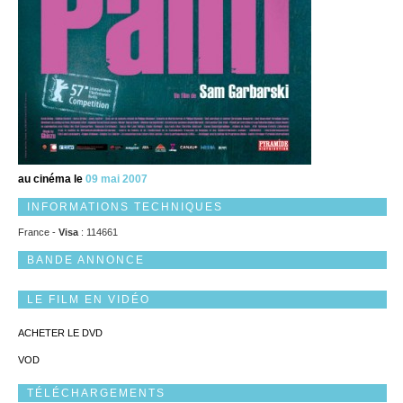
au cinéma le
09 mai 2007
INFORMATIONS TECHNIQUES
France -
Visa
: 114661
BANDE ANNONCE
LE FILM EN VIDÉO
ACHETER LE DVD
VOD
TÉLÉCHARGEMENTS