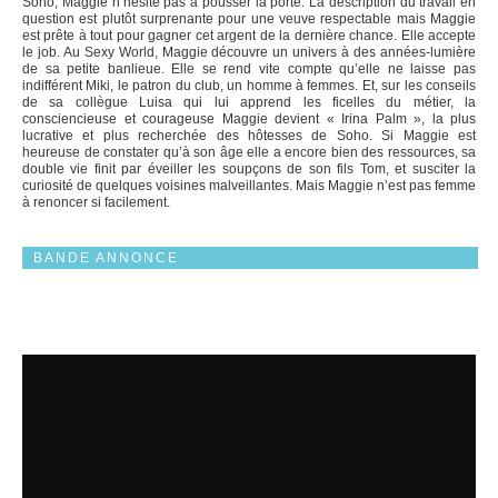
Soho, Maggie n’hésite pas à pousser la porte. La description du travail en
question est plutôt surprenante pour une veuve respectable mais Maggie
est prête à tout pour gagner cet argent de la dernière chance. Elle accepte
le job. Au Sexy World, Maggie découvre un univers à des années-lumière
de sa petite banlieue. Elle se rend vite compte qu’elle ne laisse pas
indifférent Miki, le patron du club, un homme à femmes. Et, sur les conseils
de sa collègue Luisa qui lui apprend les ficelles du métier, la
consciencieuse et courageuse Maggie devient « Irina Palm », la plus
lucrative et plus recherchée des hôtesses de Soho. Si Maggie est
heureuse de constater qu’à son âge elle a encore bien des ressources, sa
double vie finit par éveiller les soupçons de son fils Tom, et susciter la
curiosité de quelques voisines malveillantes. Mais Maggie n’est pas femme
à renoncer si facilement.
BANDE ANNONCE