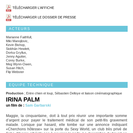
TÉLÉCHARGER L'AFFICHE
TÉLÉCHARGER LE DOSSIER DE PRESSE
ACTEURS
Marianne Faithfull,
Miki Manojlovic,
Kevin Bishop,
Siobhán Hewlett,
Dorka Gryllus,
Jenny Agutter,
Corey Burke,
Meg Wynn-Owen,
Susan Hitch,
Flip Webster
EQUIPE TECHNIQUE
Production
; Entre chien et loup, Sébastien Delloye et liaison cinématographique
IRINA PALM
un film de :
Sam Garbarski
Maggie, la cinquantaine, doit à tout prix réunir une importante somme
d’argent pour payer le traitement médical de son petit-fils gravement
malade. Lorsque par hasard, elle tombe sur une annonce indiquant
«Cherchons hôtesse» sur la porte du Sexy World, un club très privé de