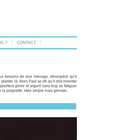
S ?
CONTACT
 aux besoins de leur ménage, désespère qu’il
lanter là. Alors Paul se dit qu’il doit inventer
pportera gloire et argent sans trop se fatiguer
nte la poignette, idée simple mais géniale…