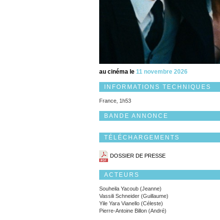
au cinéma le
11 novembre 2026
INFORMATIONS TECHNIQUES
France, 1h53
BANDE ANNONCE
TÉLÉCHARGEMENTS
DOSSIER DE PRESSE
ACTEURS
Souheila Yacoub (Jeanne)
Vassili Schneider (Guillaume)
Yile Yara Vianello (Céleste)
Pierre-Antoine Billon (André)