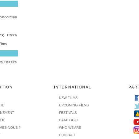
llaboration
s), Enrica
Films
nes Classics
UTION
INTERNATIONAL
PAR
NEW FILMS
CHE
UPCOMING FILMS
INEMENT
FESTIVALS
GUE
CATALOGUE
MES-NOUS ?
WHO WE ARE
T
CONTACT