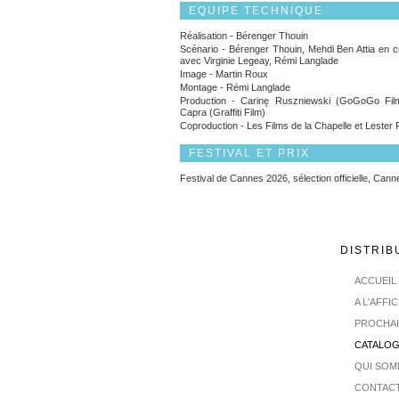
EQUIPE TECHNIQUE
Réalisation - Bérenger Thouin
Scénario - Bérenger Thouin, Mehdi Ben Attia en co
avec Virginie Legeay, Rémi Langlade
Image - Martin Roux
Montage - Rémi Langlade
Production - Carinę Ruszniewski (GoGoGo Film
Capra (Graffiti Film)
Coproduction - Les Films de la Chapelle et Lester 
FESTIVAL ET PRIX
Festival de Cannes 2026, sélection officielle, Can
DISTRIB
ACCUEIL
A L'AFFI
PROCHA
CATALO
QUI SOM
CONTAC