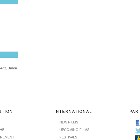
żdż, Julien
UTION
INTERNATIONAL
PAR
NEW FILMS
CHE
UPCOMING FILMS
INEMENT
FESTIVALS