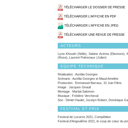
TÉLÉCHARGER LE DOSSIER DE PRESSE
TÉLÉCHARGER L'AFFICHE EN PDF
TÉLÉCHARGER L'AFFICHE EN JPEG
TÉLÉCHARGER UNE REVUE DE PRESSE
ACTEURS
Lyna Khoudri (Nélie), Sabine Azéma (Eleonore),
(Rose), Laurent Poitrenaux (Julien)
EQUIPE TECHNIQUE
Réalisation : Aurélia Georges
Scénario : Aurélia Georges et Maud Ameline
Production : Emmanuel Barraux, 31 Juin Films
Image : Jacques Girault
Montage : Martial Salomon
Musique : Frédéric Vercheval
Son : Dimitri Haulet, Jocelyn Robert, Dominique G
FESTIVAL ET PRIX
Festival de Locarno 2021, Compétition
Festival d’Angoulême 2021, le coup de cœur du pr