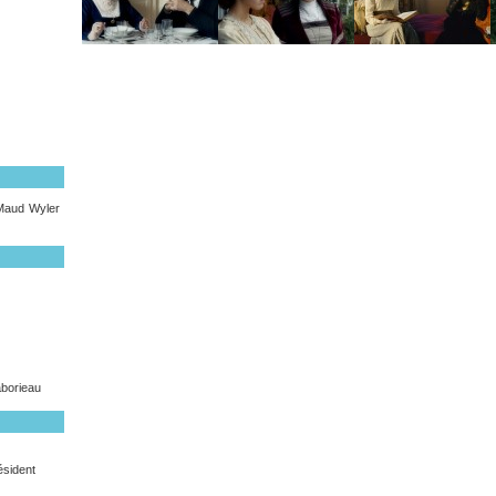
 Maud Wyler
aborieau
ésident